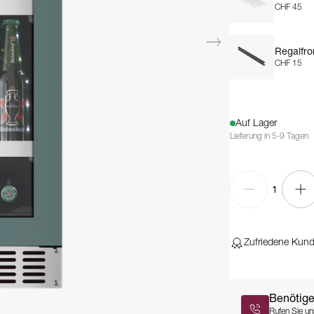
CHF 45
Regalfro
CHF 15
Auf Lager
Lieferung in 5-9 Tagen
1
Zufriedene Kun
Benötige
Rufen Sie un