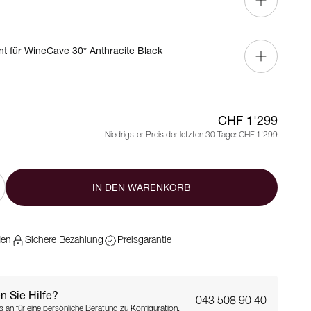
nt für WineCave 30* Anthracite Black
CHF 1'299
Niedrigster Preis der letzten 30 Tage:
CHF 1'299
IN DEN WARENKORB
den
Sichere Bezahlung
Preisgarantie
n Sie Hilfe?
043 508 90 40
s an für eine persönliche Beratung zu Konfiguration,