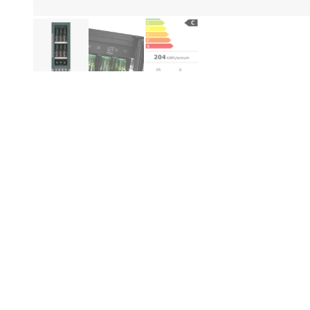
Produktinformationen
Hi
Be
Ge
Er
wä
Na