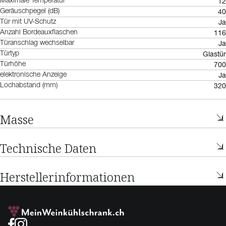
12
Maximale Temperatur
40
Geräuschpegel (dB)
Ja
Tür mit UV-Schutz
116
Anzahl Bordeauxflaschen
Ja
Türanschlag wechselbar
Glastür
Türtyp
700
Türhöhe
Ja
elektronische Anzeige
320
Lochabstand (mm)
Masse
Technische Daten
Herstellerinformationen