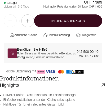
CHF 1'699
Auf Lager
Lieferung in 5-9 Tagen
Niedrigster Preis der letzten 30 Tage:
CHF 1'699
IN DEN WARENKORB
1
Zufriedene Kunden
Sichere Bezahlung
Preisgarantie
Benötigen Sie Hilfe?
043 508 90 40
Rufen Sie uns an für eine persönliche Beratung zu
Mo-Fr: 9-17 Uhr
Konfiguration, Lieferung und Installation.
Flexible Bezahlung mit:
Produktinformationen
Highlights
Stilvoller unter -Bierkühlschrank in Edelstahldesign
Einfache Installation unter der Küchenarbeitsplatte
Nahtlose Tür für ein elegantes Gesamtbild