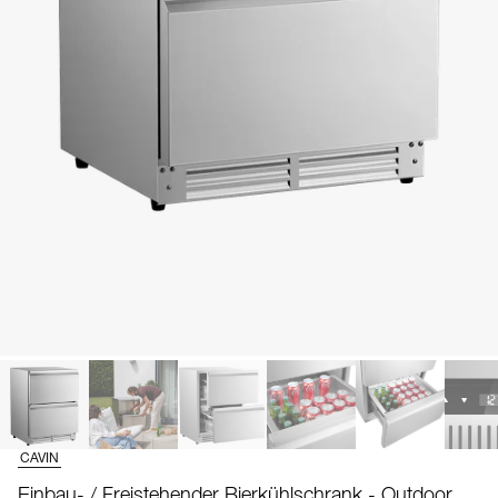
CAVIN
Einbau- / Freistehender Bierkühlschrank - Outdoor