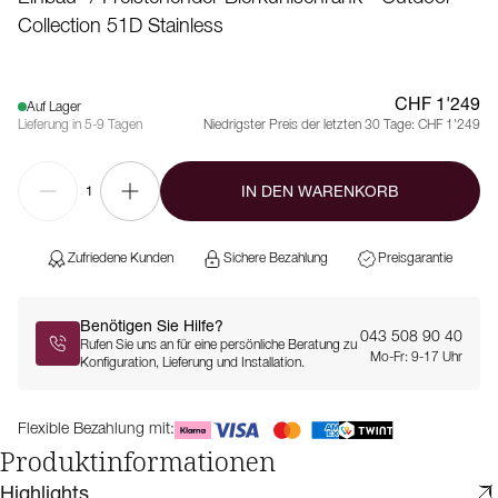
Collection 51D Stainless
CHF 1'249
Auf Lager
Lieferung in 5-9 Tagen
Niedrigster Preis der letzten 30 Tage:
CHF 1'249
IN DEN WARENKORB
1
Zufriedene Kunden
Sichere Bezahlung
Preisgarantie
Benötigen Sie Hilfe?
043 508 90 40
Rufen Sie uns an für eine persönliche Beratung zu
Mo-Fr: 9-17 Uhr
Konfiguration, Lieferung und Installation.
Flexible Bezahlung mit:
Produktinformationen
Highlights