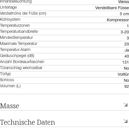
Weiss
Innenbeleuchtung
Verstellbare Füsse
Unterlage
5 cm
Verstellhöhe der Füße (cm)
Kompressor
Kühlsystem
1
Temperaturzonen
3-20
Temperaturbandbreite
3
Mindesttemperatur
20
Maximale Temperatur
Ja
Temperatur-Alarm
40
Geräuschpegel (dB)
131
Anzahl Bordeauxflaschen
No
Türanschlag wechselbar
Volltür
Türtyp
No
Schloss
92
Volumen (L)
Masse
Technische Daten