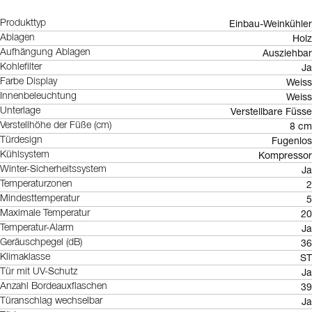
Einbau-Weinkühler
Produkttyp
Holz
Ablagen
Ausziehbar
Aufhängung Ablagen
Ja
Kohlefilter
Weiss
Farbe Display
Weiss
Innenbeleuchtung
Verstellbare Füsse
Unterlage
8 cm
Verstellhöhe der Füße (cm)
Fugenlos
Türdesign
Kompressor
Kühlsystem
Ja
Winter-Sicherheitssystem
2
Temperaturzonen
5
Mindesttemperatur
20
Maximale Temperatur
Ja
Temperatur-Alarm
36
Geräuschpegel (dB)
ST
Klimaklasse
Ja
Tür mit UV-Schutz
39
Anzahl Bordeauxflaschen
Ja
Türanschlag wechselbar