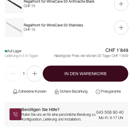
Regalfront für WineCave 50 Anthracite Black
CHF 15
Regalfront für WineCave 50 Stainless
CHF 15
CHF 1'849
Auf Lager
Lieferung in 5-9 Tagen
Niedrigster Preis der letzten 30 Tage:
CHF 1'849
IN DEN WARENKORB
1
Zufriedene Kunden
Sichere Bezahlung
Preisgarantie
Benötigen Sie Hilfe?
043 508 90 40
Rufen Sie uns an für eine persönliche Beratung zu
Mo-Fr: 9-17 Uhr
Konfiguration, Lieferung und Installation.