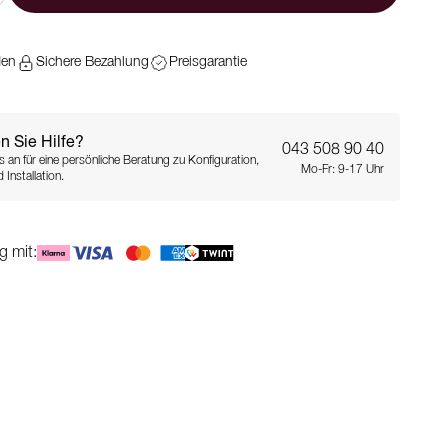
den
Sichere Bezahlung
Preisgarantie
n Sie Hilfe?
043 508 90 40
s an für eine persönliche Beratung zu Konfiguration,
Mo-Fr: 9-17 Uhr
 Installation.
g mit: