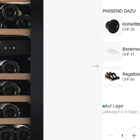
PASSEND DAZU
Kohlefilt
CHF 39
Bodenwa
CHF 47
Regalbo
CHF 85
Auf Lager
Lieferung in 5-9 Tagen
1