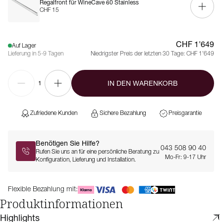
Regalfront für WineCave 60 Stainless
CHF 15
CHF 1'649
Auf Lager
Lieferung in 5-9 Tagen
Niedrigster Preis der letzten 30 Tage:
CHF 1'649
IN DEN WARENKORB
1
Zufriedene Kunden
Sichere Bezahlung
Preisgarantie
Benötigen Sie Hilfe?
043 508 90 40
Rufen Sie uns an für eine persönliche Beratung zu
Mo-Fr: 9-17 Uhr
Konfiguration, Lieferung und Installation.
Flexible Bezahlung mit:
Produktinformationen
Highlights