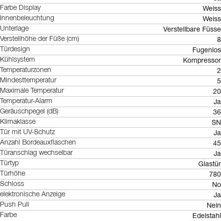
Weiss
Farbe Display
Weiss
Innenbeleuchtung
Verstellbare Füsse
Unterlage
8
Verstellhöhe der Füße (cm)
Fugenlos
Türdesign
Kompressor
Kühlsystem
2
Temperaturzonen
5
Mindesttemperatur
20
Maximale Temperatur
Ja
Temperatur-Alarm
36
Geräuschpegel (dB)
SN
Klimaklasse
Ja
Tür mit UV-Schutz
45
Anzahl Bordeauxflaschen
Ja
Türanschlag wechselbar
Glastür
Türtyp
780
Türhöhe
No
Schloss
Ja
elektronische Anzeige
Nein
Push Pull
Edelstahl
Farbe