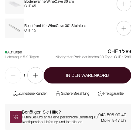
Bodenwanne WineCave 30 cm
CHF 45
Regalfront für WineCave 30* Stainless
CHF 15
CHF 1'289
Auf Lager
Lieferung in 5-9 Tagen
Niedrigster Preis der letzten 30 Tage:
CHF 1'289
IN DEN WARENKORB
1
Zufriedene Kunden
Sichere Bezahlung
Preisgarantie
Benötigen Sie Hilfe?
043 508 90 40
Rufen Sie uns an für eine persönliche Beratung zu
Mo-Fr: 9-17 Uhr
Konfiguration, Lieferung und Installation.