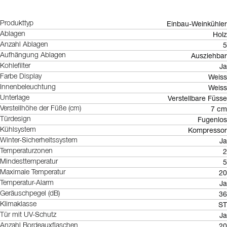
Einbau-Weinkühler
Produkttyp
Holz
Ablagen
5
Anzahl Ablagen
Ausziehbar
Aufhängung Ablagen
Ja
Kohlefilter
Weiss
Farbe Display
Weiss
Innenbeleuchtung
Verstellbare Füsse
Unterlage
7 cm
Verstellhöhe der Füße (cm)
Fugenlos
Türdesign
Kompressor
Kühlsystem
Ja
Winter-Sicherheitssystem
2
Temperaturzonen
5
Mindesttemperatur
20
Maximale Temperatur
Ja
Temperatur-Alarm
36
Geräuschpegel (dB)
ST
Klimaklasse
Ja
Tür mit UV-Schutz
20
Anzahl Bordeauxflaschen