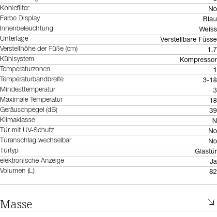
No
Kohlefilter
Blau
Farbe Display
Weiss
Innenbeleuchtung
Verstellbare Füsse
Unterlage
1.7
Verstellhöhe der Füße (cm)
Kompressor
Kühlsystem
1
Temperaturzonen
3-18
Temperaturbandbreite
3
Mindesttemperatur
18
Maximale Temperatur
39
Geräuschpegel (dB)
N
Klimaklasse
No
Tür mit UV-Schutz
No
Türanschlag wechselbar
Glastür
Türtyp
Ja
elektronische Anzeige
82
Volumen (L)
Masse