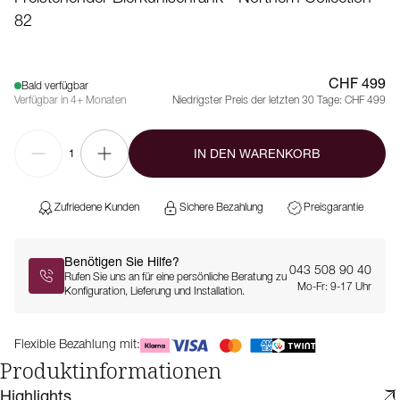
82
CHF 499
Bald verfügbar
Verfügbar in 4+ Monaten
Niedrigster Preis der letzten 30 Tage:
CHF 499
IN DEN WARENKORB
1
Zufriedene Kunden
Sichere Bezahlung
Preisgarantie
Benötigen Sie Hilfe?
043 508 90 40
Rufen Sie uns an für eine persönliche Beratung zu
Mo-Fr: 9-17 Uhr
Konfiguration, Lieferung und Installation.
Flexible Bezahlung mit:
Produktinformationen
Highlights