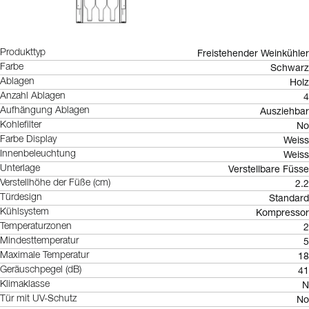
Freistehender Weinkühler
Produkttyp
Schwarz
Farbe
Holz
Ablagen
4
Anzahl Ablagen
Ausziehbar
Aufhängung Ablagen
No
Kohlefilter
Weiss
Farbe Display
Weiss
Innenbeleuchtung
Verstellbare Füsse
Unterlage
2.2
Verstellhöhe der Füße (cm)
Standard
Türdesign
Kompressor
Kühlsystem
2
Temperaturzonen
5
Mindesttemperatur
18
Maximale Temperatur
41
Geräuschpegel (dB)
N
Klimaklasse
No
Tür mit UV-Schutz