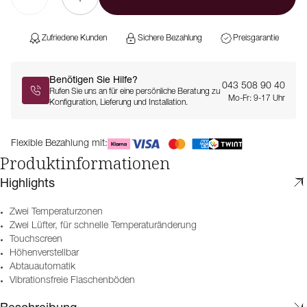
Zufriedene Kunden
Sichere Bezahlung
Preisgarantie
Benötigen Sie Hilfe?
043 508 90 40
Rufen Sie uns an für eine persönliche Beratung zu
Mo-Fr: 9-17 Uhr
Konfiguration, Lieferung und Installation.
Flexible Bezahlung mit:
Produktinformationen
Highlights
Zwei Temperaturzonen
Zwei Lüfter, für schnelle Temperaturänderung
Touchscreen
Höhenverstellbar
Abtauautomatik
Vibrationsfreie Flaschenböden