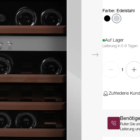
Farbe
:
Edelstahl
Auf Lager
Lieferung in 5-9 Tagen
1
Zufriedene Kun
Benötige
Rufen Sie un
Lieferung und