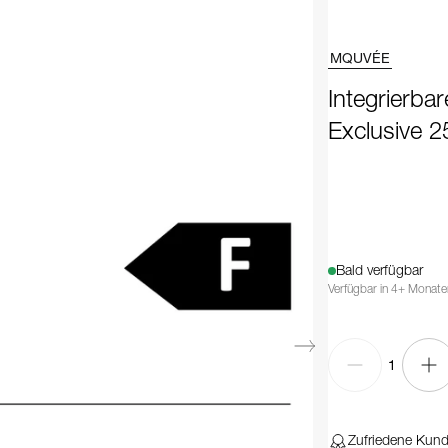
MQUVÉE
Integrierba
Exclusive 
Bald verfügbar
Verfügbar in 4+ Monate
1
Zufriedene Kun