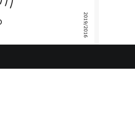
UNSERE PRODUKTE
I
Weinkühlschrank
Ü
Weinklimaschrank
A
Weinkeller
R
Bierkühlschrank
A
Zubehör Weinkühlschrank
I
Weinzubehör
C
D