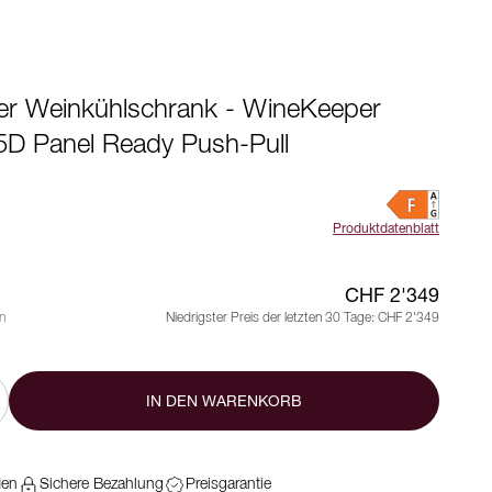
rer Weinkühlschrank - WineKeeper
25D Panel Ready Push-Pull
Produktdatenblatt
CHF 2'349
n
Niedrigster Preis der letzten 30 Tage:
CHF 2'349
IN DEN WARENKORB
den
Sichere Bezahlung
Preisgarantie