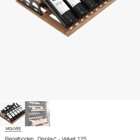
MQUVÉE
Regalboden „Display“ - Velvet 125