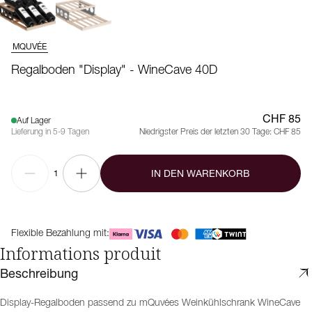
MQUVÉE
Regalboden "Display" - WineCave 40D
CHF 85
Auf Lager
Lieferung in 5-9 Tagen
Niedrigster Preis der letzten 30 Tage:
CHF 85
IN DEN WARENKORB
1
Flexible Bezahlung mit:
Informations produit
Beschreibung
Display-Regalboden passend zu mQuvées Weinkühlschrank WineCave