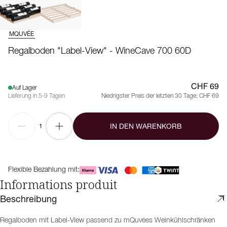
MQUVÉE
Regalboden "Label-View" - WineCave 700 60D
CHF 69
Auf Lager
Lieferung in 5-9 Tagen
Niedrigster Preis der letzten 30 Tage:
CHF 69
IN DEN WARENKORB
1
Flexible Bezahlung mit:
Informations produit
Beschreibung
Regalboden mit Label-View passend zu mQuvées Weinkühlschränken