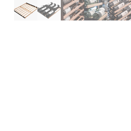
Mo
de
di
Pa
(A