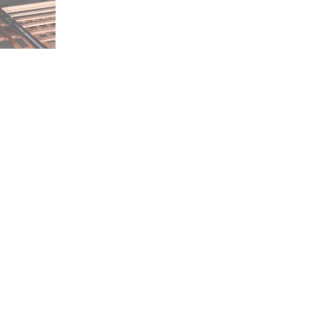
derner, ausziehbarer Holzboden in einer Ausführung, bei der die 
r Lage der Flaschen sind die Weinetiketten gut erkennbar und lie
esem Regalboden haben 7 Flaschen Platz.
sst zu den Modellen:
Velvet 125
CHTUNG! Nur für Velvet 125, die nach Mai 2023 gekauft wurd
UNSERE PRODUKTE
I
Weinkühlschrank
Ü