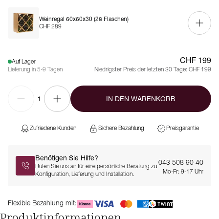
Weinregal 60x60x30 (28 Flaschen)
CHF 289
CHF 199
Auf Lager
Lieferung in 5-9 Tagen
Niedrigster Preis der letzten 30 Tage:
CHF 199
IN DEN WARENKORB
1
Zufriedene Kunden
Sichere Bezahlung
Preisgarantie
Benötigen Sie Hilfe?
043 508 90 40
Rufen Sie uns an für eine persönliche Beratung zu
Mo-Fr: 9-17 Uhr
Konfiguration, Lieferung und Installation.
Flexible Bezahlung mit:
Produktinformationen