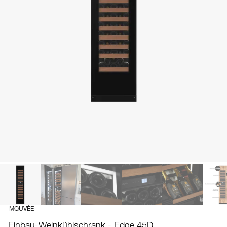
MQUVÉE
Einbau-Weinkühlschrank - Edge 45D