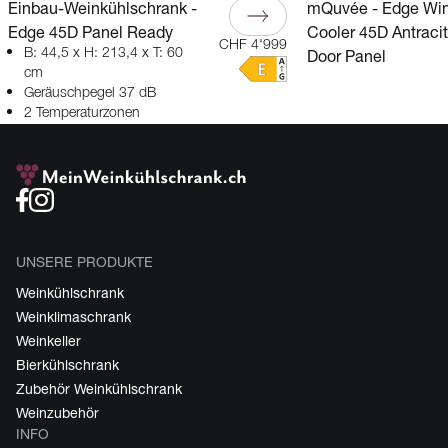
Einbau-Weinkühlschrank -
mQuvée - Edge Wi
Edge 45D Panel Ready
Cooler 45D Antraci
CHF 4'999
B: 44,5 x H: 213,4 x T: 60
Door Panel
cm
Geräuschpegel 37 dB
2 Temperaturzonen
UNSERE PRODUKTE
Weinkühlschrank
Weinklimaschrank
Weinkeller
Bierkühlschrank
Zubehör Weinkühlschrank
Weinzubehör
INFO