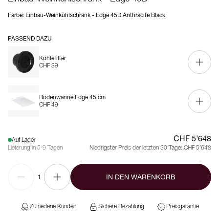
Farbe
:
Einbau-Weinkühlschrank - Edge 45D Anthracite Black
PASSEND DAZU
Kohlefilter
CHF 39
Bodenwanne Edge 45 cm
CHF 49
CHF 5'648
Auf Lager
Lieferung in 5-9 Tagen
Niedrigster Preis der letzten 30 Tage:
CHF 5'648
IN DEN WARENKORB
1
Zufriedene Kunden
Sichere Bezahlung
Preisgarantie