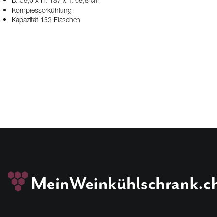
B: 59,5 x H: 187 x T: 69,8 cm
Kompressorkühlung
Kapazität 153 Flaschen