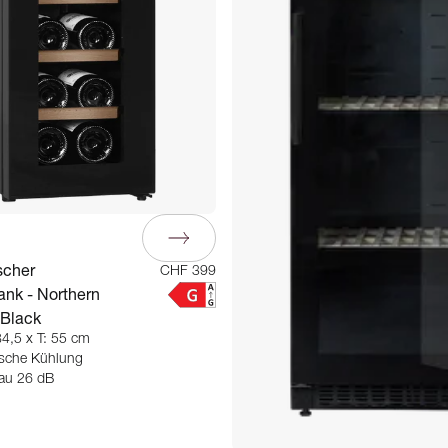
scher
CHF 399
nk - Northern
 Black
84,5 x T: 55 cm
ische Kühlung
au 26 dB