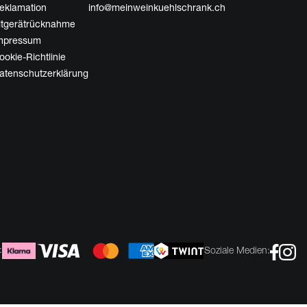
eklamation
info@meinweinkuehlschrank.ch
ltgerätrücknahme
mpressum
ookie-Richtlinie
atenschutzerklärung
:
Soziale Medien: