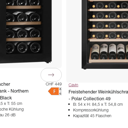
scher
CHF 449
Cavin
nk - Northern
Freistehender Weinkühlschr
 Black
- Polar Collection 49
,5 x T: 55 cm
B: 54 x H: 84,5 x T: 54,8 cm
ische Kühlung
Kompressorkühlung
au 26 dB
Kapazität 45 Flaschen