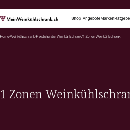
Shop
Angebote
Marken
Ratgebe
Home
/
Weinkühlschrank
/
Freistehender Weinkühlschrank
/
1 Zonen Weinkühlschrank
1 Zonen Weinkühlschra