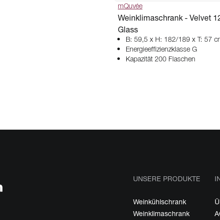
mQuvée
Weinklimaschrank - Velvet 1
Glass
B: 59,5 x H: 182/189 x T: 57 
Energieeffizienzklasse G
Kapazität 200 Flaschen
UNSERE PRODUKTE
I
Weinkühlschrank
Ü
Weinklimaschrank
A