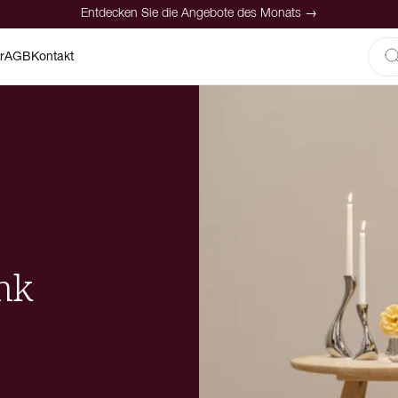
Entdecken Sie die Angebote des Monats →
r
AGB
Kontakt
nk