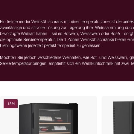
Ein freistehender Weinkühlschrank mit einer Temperaturzone ist die perfek
zuverlässige und stilvolle Lösung zur Lagerung ihrer Weinsammlung suc
bevorzugte Weinart haben – sei es Rotwein, Weisswein oder Rosé – sorgt 
die optimale Serviertemperatur. Die 1 Zonen Weinkühlschränke bieten eine
Lieblingsweine jederzeit perfekt temperiert zu geniessen.
Möchten Sie jedoch verschiedene Weinarten, wie Rot- und Weisswein, glei
Serviertemperatur bringen, empfiehlt sich ein Weinkühlschrank mit zwei 
ermöglichen es, unterschiedliche Temperaturbereiche einzustellen, sodass
Bedingungen gekühlt wird. So bleibt sowohl der kräftige Rotwein als auch 
perfekt temperiert und genussbereit.
-
15
%