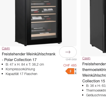
Cavin
Freistehender Weinkühlschrank
Cavin
- Polar Collection 17
CHF 569
Freistehender
B: 47 x H: 84 x T: 38,2 cm
CHF 485
thermoelektri
Kompressorkühlung
Kapazität 17 Flaschen
Weinkühlschra
Collection 15
B: 36 x H: 63
Thermoelektr
Geräuschnive