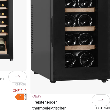
ank
CHF 699
CHF 549
Cavin
Freistehender
thermoelektrischer
CHF 349