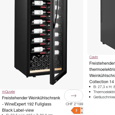
Cavin
Freistehender
thermoelektri
Weinkühlschra
Collection 14
B: 27,3 x H: 
mQuvée
Thermoelektr
Freistehender Weinkühlschrank
Geräuschnive
- WineExpert 192 Fullglass
CHF 2'199
Black Label-view