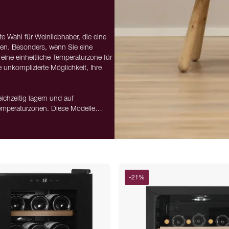
te Wahl für Weinliebhaber, die eine
hen. Besonders, wenn Sie eine
eine einheitliche Temperaturzone für
 unkomplizierte Möglichkeit, Ihre
chzeitig lagern und auf
Temperaturzonen. Diese Modelle
 jede Weinart unter idealen
der spritzige Weisswein jederzeit
-
21
%