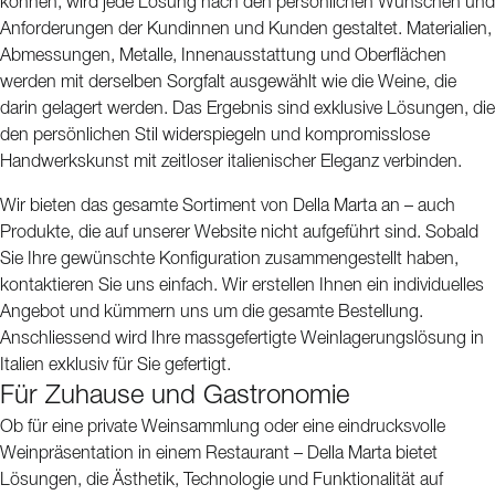
können, wird jede Lösung nach den persönlichen Wünschen und
Alle Weinkühlschränke sind so konzipiert, dass sie optimale
Anforderungen der Kundinnen und Kunden gestaltet. Materialien,
Bedingungen für Ihren Wein schaffen: konstante Temperatur, geringe
Abmessungen, Metalle, Innenausstattung und Oberflächen
Vibrationen und die richtige Luftfeuchtigkeit – ideal sowohl für den
werden mit derselben Sorgfalt ausgewählt wie die Weine, die
unmittelbaren Genuss als auch für die langfristige Lagerung. Das klare,
darin gelagert werden. Das Ergebnis sind exklusive Lösungen, die
stilvolle Design fügt sich nahtlos in moderne Wohnräume ebenso wie in
den persönlichen Stil widerspiegeln und kompromisslose
exklusive Gastronomiekonzepte ein.
Handwerkskunst mit zeitloser italienischer Eleganz verbinden.
Wir bieten das gesamte Sortiment von Della Marta an – auch
Produkte, die auf unserer Website nicht aufgeführt sind. Sobald
Sie Ihre gewünschte Konfiguration zusammengestellt haben,
kontaktieren Sie uns einfach. Wir erstellen Ihnen ein individuelles
Angebot und kümmern uns um die gesamte Bestellung.
Anschliessend wird Ihre massgefertigte Weinlagerungslösung in
Italien exklusiv für Sie gefertigt.
Für Zuhause und Gastronomie
Ob für eine private Weinsammlung oder eine eindrucksvolle
Weinpräsentation in einem Restaurant – Della Marta bietet
Lösungen, die Ästhetik, Technologie und Funktionalität auf