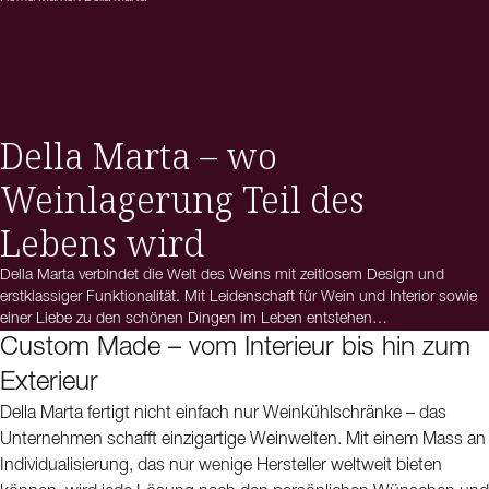
Della Marta – wo
Weinlagerung Teil des
Lebens wird
Della Marta verbindet die Welt des Weins mit zeitlosem Design und
erstklassiger Funktionalität. Mit Leidenschaft für Wein und Interior sowie
einer Liebe zu den schönen Dingen im Leben entstehen
Weinkühlschränke, die sowohl das Geschmackserlebnis als auch die
Custom Made – vom Interieur bis hin zum
Ästhetik Ihres Zuhauses aufwerten. Ob Sie eine stilvolle Weinecke in Ihrer
Exterieur
Küche gestalten, Ihr Restaurant mit professioneller Weinlagerung
ausstatten oder einen maßgeschneiderten Weinraum planen möchten –
Della Marta fertigt nicht einfach nur Weinkühlschränke – das
für jede Umgebung gibt es die passende Lösung. Das Sortiment umfasst
Unternehmen schafft einzigartige Weinwelten. Mit einem Mass an
wandhängende, freistehende und einbaufähige Modelle – mit der
Individualisierung, das nur wenige Hersteller weltweit bieten
Möglichkeit, das Design individuell nach Ihren Wünschen anzupassen.