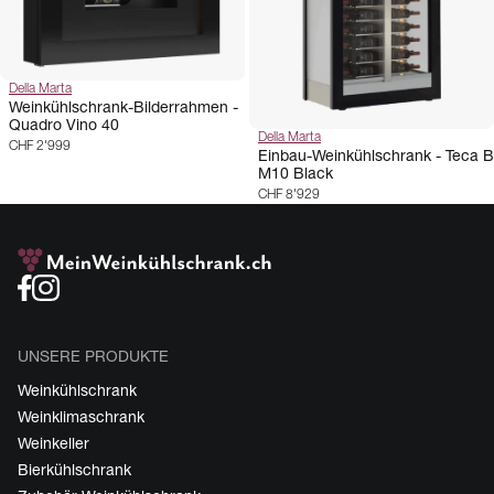
Della Marta
Weinkühlschrank-Bilderrahmen -
Quadro Vino 40
Della Marta
CHF 2'999
Einbau-Weinkühlschrank - Teca B
M10 Black
CHF 8'929
UNSERE PRODUKTE
Weinkühlschrank
Weinklimaschrank
Weinkeller
Bierkühlschrank