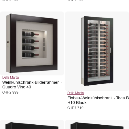
Della Marta
Weinkühlschrank-Bilderrahmen -
Quadro Vino 40
CHF 2'999
Della Marta
Einbau-Weinkühlschrank - Teca B
H10 Black
CHF 7'719