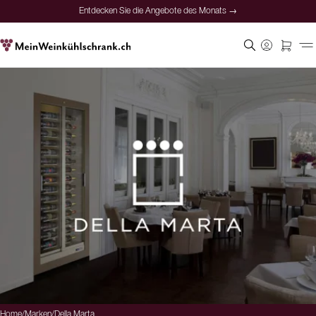
Entdecken Sie die Angebote des Monats →
Home
/
Marken
/
Della Marta