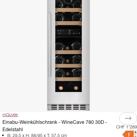
mQuvée
Einabu-Weinkühlschrank - WineCave 780 30D -
CHF 1'289
Edelstahl
B: 29,5 x H: 88/95 x T: 57,5 cm