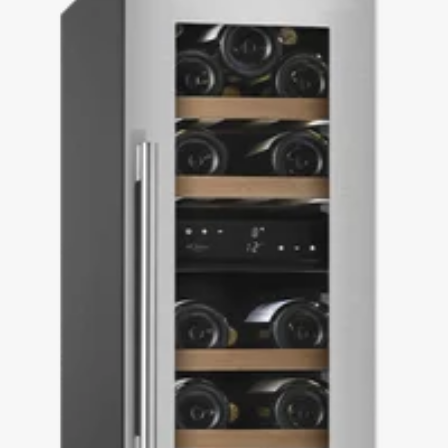
Marken wie mQuvée bieten sogar Modelle an, die individuell an Ihre
Küche angepasst werden können – sei es mit einer Farbe Ihrer Wahl oder
mit einem passenden Küchenpanel für eine harmonische Optik.