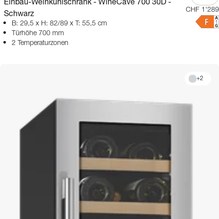
Einbau-Weinkühlschrank - WineCave 700 30D -
CHF 1'289
Schwarz
B: 29,5 x H: 82/89 x T: 55,5 cm
Türhöhe 700 mm
2 Temperaturzonen
+
2