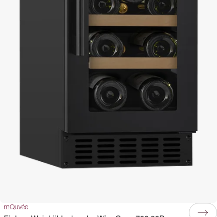
mQuvée