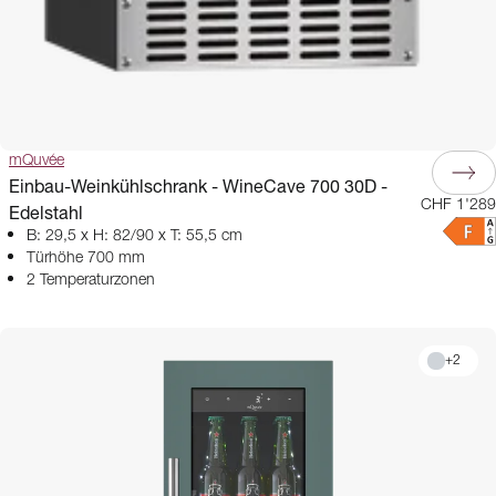
mQuvée
Einbau-Weinkühlschrank - WineCave 700 30D -
CHF 1'289
Edelstahl
B: 29,5 x H: 82/90 x T: 55,5 cm
Türhöhe 700 mm
2 Temperaturzonen
+
2