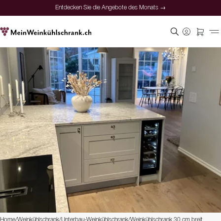
Entdecken Sie die Angebote des Monats →
Home
/
Weinkühlschrank
/
Unterbau-Weinkühlschrank
/
Weinkühlschrank 30 cm breit