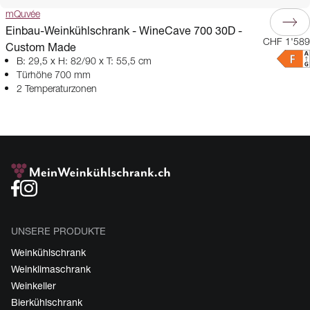
mQuvée
Einbau-Weinkühlschrank - WineCave 700 30D -
CHF 1'589
Custom Made
B: 29,5 x H: 82/90 x T: 55,5 cm
Türhöhe 700 mm
2 Temperaturzonen
UNSERE PRODUKTE
Weinkühlschrank
Weinklimaschrank
Weinkeller
Bierkühlschrank