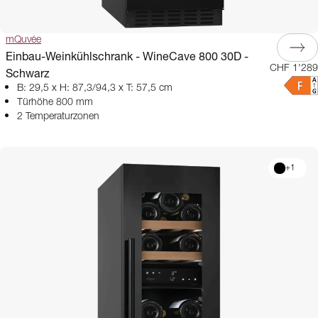
mQuvée
Einbau-Weinkühlschrank - WineCave 800 30D -
CHF 1'289
Schwarz
B: 29,5 x H: 87,3/94,3 x T: 57,5 cm
Türhöhe 800 mm
2 Temperaturzonen
+
1