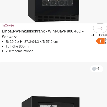
mQuvée
Einbau-Weinkühlschrank - WineCave 800 40D -
CHF 1'399
Schwarz
B: 39,5 x H: 87,3/94,3 x T: 57,5 cm
Türhöhe 800 mm
2 Temperaturzonen
+
2