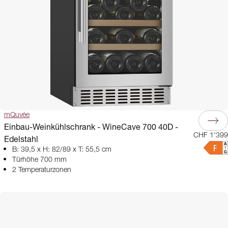
mQuvée
Einbau-Weinkühlschrank - WineCave 700 40D -
CHF 1'399
Edelstahl
B: 39,5 x H: 82/89 x T: 55,5 cm
Türhöhe 700 mm
2 Temperaturzonen