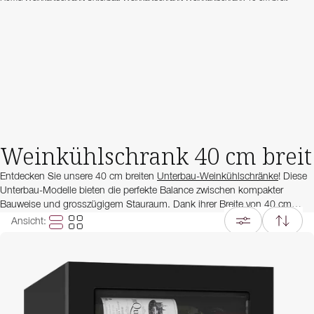
Weinkühlschrank 40 cm breit
Entdecken Sie unsere 40 cm breiten
Unterbau-Weinkühlschränke
! Diese
Unterbau-Modelle bieten die perfekte Balance zwischen kompakter
Bauweise und grosszügigem Stauraum. Dank ihrer Breite von 40 cm
beanspruchen sie nicht allzu viel Platz in der Küche, fassen aber trotzdem
Ansicht
:
bis zu 30 Bordeaux-Flaschen.
Wir führen 40 cm breite Weinkühlschränke mit 1 oder 2
Temperaturzonen, sodass Sie Rotwein, Weisswein und Champagner
gleichzeitig optimal temperieren können. Sie sind in verschiedenen
Designs und Ausführungen verfügbar und bieten innovative Funktionen