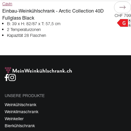
Cavin
Einbau-Weinkühlschrank - Arctic Collection 40D
CHF 799
Fullglass Black
B: 39 x H: 82/87 x T: 57,5 cm
2 Temperaturzonen
Kapazität 28 Flaschen
UNSERE PRODUKTE
Weinkühlschrank
Weinklimaschrank
Weinkeller
Bierkühlschrank