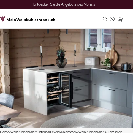
Entdecken Sie die Angebote des Monats →
Home
/
Weinkühlschrank
/
Unterbau-Weinkühlschrank
/
Weinkühlschrank 40 cm breit