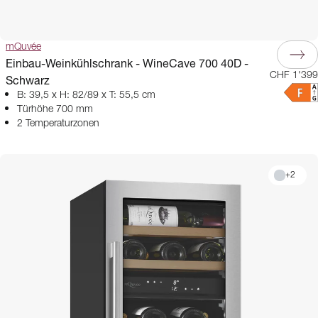
mQuvée
Einbau-Weinkühlschrank - WineCave 700 40D -
CHF 1'399
Schwarz
B: 39,5 x H: 82/89 x T: 55,5 cm
Türhöhe 700 mm
2 Temperaturzonen
+
2