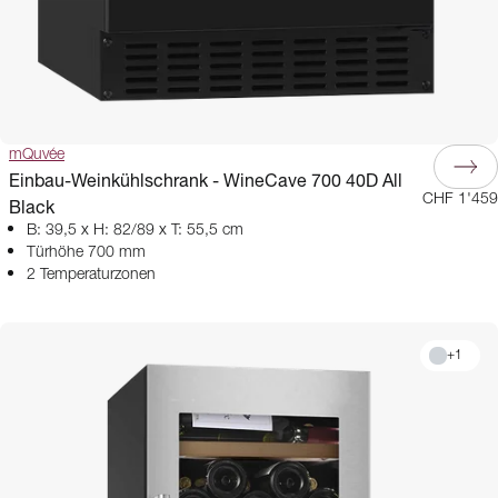
mQuvée
Einbau-Weinkühlschrank - WineCave 700 40D All
CHF 1'459
Black
B: 39,5 x H: 82/89 x T: 55,5 cm
Türhöhe 700 mm
2 Temperaturzonen
+
1