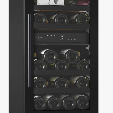
für eine schonende Weinlagerung. Lassen Sie sich nicht die
Panel-
Ready-Modelle
von mQuvée entgehen, die mit einer eigenen Küchenfront
individuell an Ihre Küche angepasst werden können.