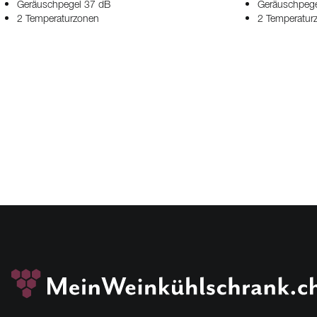
Geräuschpegel 37 dB
Geräuschpege
2 Temperaturzonen
2 Temperatur