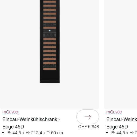
mQuvée
mQuvée
Einbau-Weinkühlschrank -
Einbau-Weink
Edge 45D
Edge 45D
CHF 5'648
B: 44,5 x H: 213,4 x T: 60 cm
B: 44,5 x H: 