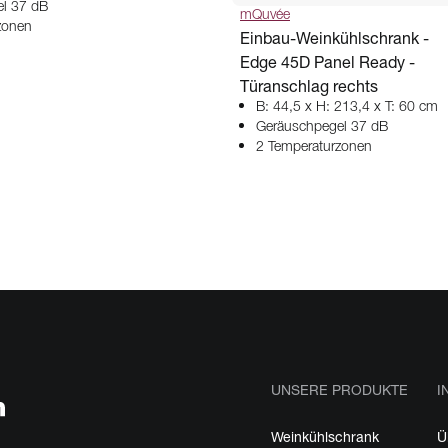
l 37 dB
mQuvée
zonen
Einbau-Weinkühlschrank -
Edge 45D Panel Ready -
Türanschlag rechts
B: 44,5 x H: 213,4 x T: 60 cm
Geräuschpegel 37 dB
2 Temperaturzonen
UNSERE PRODUKTE
I
Weinkühlschrank
Ü