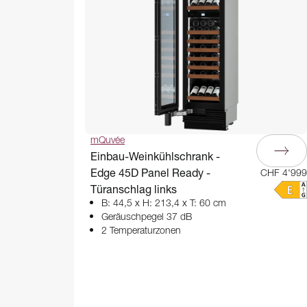
mQuvée
Einbau-Weinkühlschrank -
Edge 45D Panel Ready -
CHF 4'999
Türanschlag links
B: 44,5 x H: 213,4 x T: 60 cm
Geräuschpegel 37 dB
2 Temperaturzonen