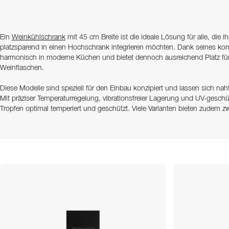
Ein
Weinkühlschrank
mit 45 cm Breite ist die ideale Lösung für alle, die 
platzsparend in einen Hochschrank integrieren möchten. Dank seines ko
harmonisch in moderne Küchen und bietet dennoch ausreichend Platz für 
Weinflaschen.
Diese Modelle sind speziell für den Einbau konzipiert und lassen sich nah
Mit präziser Temperaturregelung, vibrationsfreier Lagerung und UV-geschü
Tropfen optimal temperiert und geschützt. Viele Varianten bieten zudem 
sowohl Weiß- als auch Rotweine unter idealen Bedingungen lagern könn