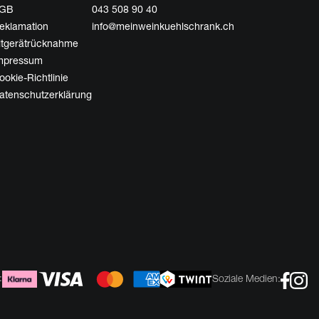
GB
043 508 90 40
eklamation
info@meinweinkuehlschrank.ch
ltgerätrücknahme
mpressum
ookie-Richtlinie
atenschutzerklärung
:
Soziale Medien: