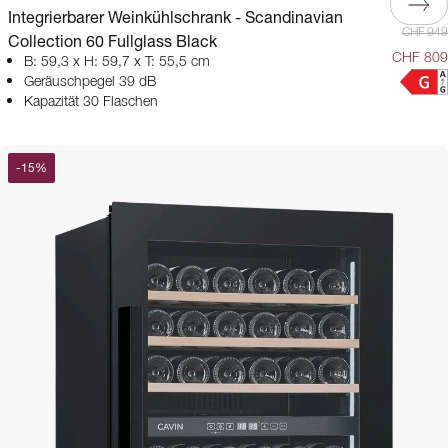
Integrierbarer Weinkühlschrank - Scandinavian
CHF 949
Collection 60 Fullglass Black
CHF 809
B: 59,3 x H: 59,7 x T: 55,5 cm
Geräuschpegel 39 dB
Kapazität 30 Flaschen
-
15
%