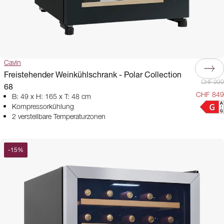
Cavin
Freistehender Weinkühlschrank - Polar Collection
CHF 999
68
CHF 849
B: 49 x H: 165 x T: 48 cm
Kompressorkühlung
2 verstellbare Temperaturzonen
-
15
%