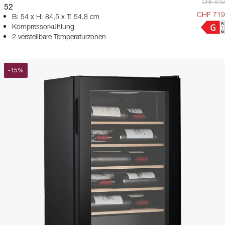
CHF 849
52
CHF 719
B: 54 x H: 84,5 x T: 54,8 cm
Kompressorkühlung
2 verstellbare Temperaturzonen
-
15
%