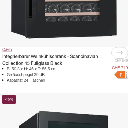
Cavin
Integrierbarer Weinkühlschrank - Scandinavian
CHF 849
Collection 45 Fullglass Black
CHF 719
B: 59,3 x H: 46 x T: 55,5 cm
Geräuschpegel 39 dB
Kapazität 24 Flaschen
-
15
%