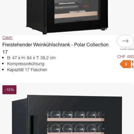
Cavin
Freistehender Weinkühlschrank - Polar Collection
CHF 569
17
CHF 485
B: 47 x H: 84 x T: 38,2 cm
Kompressorkühlung
Kapazität 17 Flaschen
-
15
%