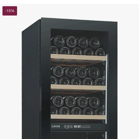
-
15
%