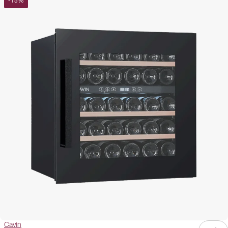
-
15
%
Cavin