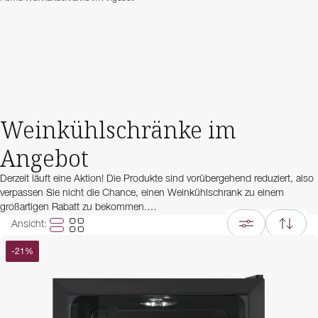
Weinkühlschränke im
Angebot
Derzeit läuft eine Aktion! Die Produkte sind vorübergehend reduziert, also
verpassen Sie nicht die Chance, einen Weinkühlschrank zu einem
großartigen Rabatt zu bekommen.
Ansicht
:
Schauen Sie doch auch mal in unserem Outlet vorbei. Im Outlet finden
Sie hochwertige Produkte zu unglaublich niedrigen Preise. Unsere Outlet-
-
21
%
Weinkühlschränke sind aus unterschiedlichen Gründen preisreduziert:
hier finden Sie beispielsweise retournierte Weinkühlschränke mit oder
ohne kleinere Defekte sowie Weinkühlschränke aus früheren
Kollektionen. Im Outlet gilt: wer zuerst kommt, mahlt zuerst!