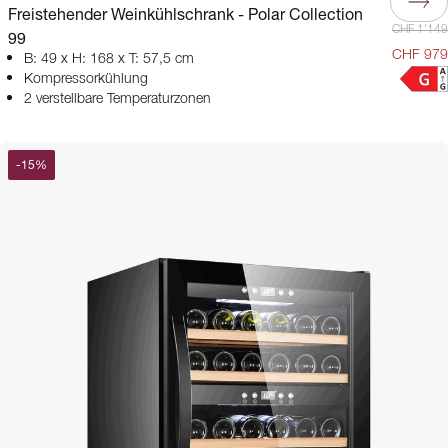
Freistehender Weinkühlschrank - Polar Collection
CHF 1'149
99
CHF 979
B: 49 x H: 168 x T: 57,5 cm
Kompressorkühlung
2 verstellbare Temperaturzonen
-
15
%