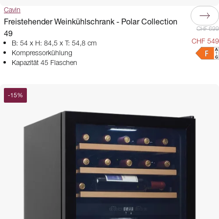
Cavin
Freistehender Weinkühlschrank - Polar Collection
CHF 699
49
CHF 549
B: 54 x H: 84,5 x T: 54,8 cm
Kompressorkühlung
Kapazität 45 Flaschen
-
15
%