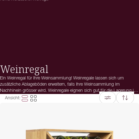
Weinregal
Ein Weinregal für Ihre Weinsammlung! Weinregale lassen sich um
zusätzliche Ablageböden erweitern, falls Ihre Weinsammlung im
Nachhinein grösser wird. Weinregale eignen sich gut für die Lagerung im
Keller. Haben Sie Fragen zu Weinregalen? Dann kontaktieren Sie unseren
Ansicht
:
Kundenservice, wir helfen Ihnen gerne!