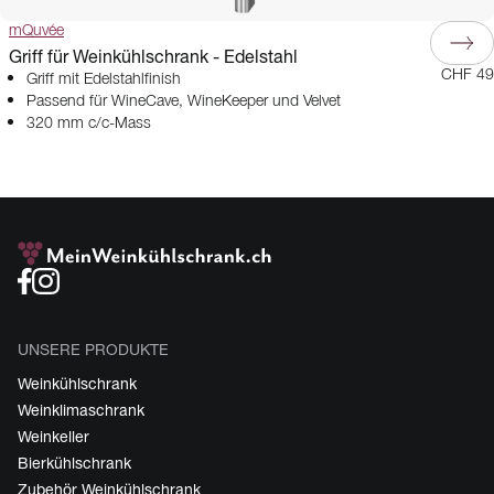
mQuvée
Griff für Weinkühlschrank - Edelstahl
CHF 49
Griff mit Edelstahlfinish
Passend für WineCave, WineKeeper und Velvet
320 mm c/c-Mass
UNSERE PRODUKTE
Weinkühlschrank
Weinklimaschrank
Weinkeller
Bierkühlschrank
Zubehör Weinkühlschrank