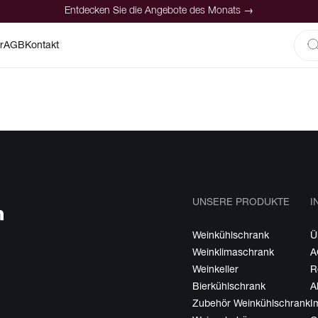
Entdecken Sie die Angebote des Monats →
r
AGB
Kontakt
UNSERE PRODUKTE
I
Weinkühlschrank
Ü
Weinklimaschrank
A
Weinkeller
R
Bierkühlschrank
A
Zubehör Weinkühlschrank
I