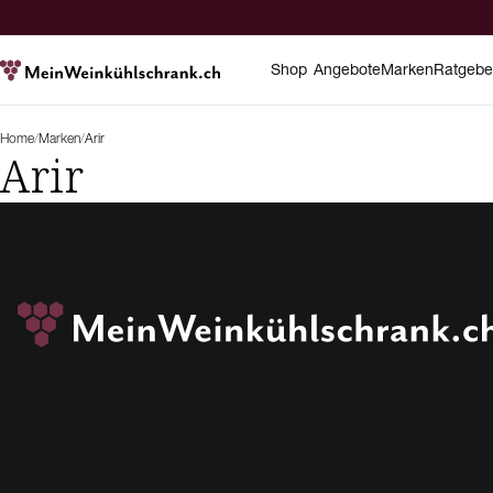
Shop
Angebote
Marken
Ratgebe
Home
/
Marken
/
Arir
Arir