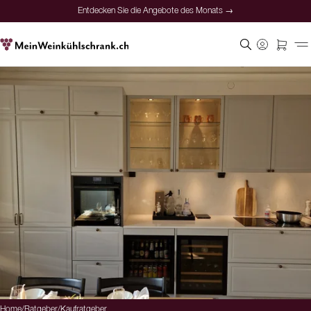
Entdecken Sie die Angebote des Monats →
Home
/
Ratgeber
/
Kaufratgeber