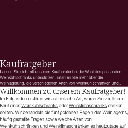
Kaufratgeber
Lassen Sie sich mit unserem Kaufberater bei der Wahl des passenden
Weinkühlschranks unterstützen. Erfahren Sie mehr über die
Weinlagerung, die verschiedenen Arten von Weinkühlschränken und
Willkommen zu unserem Kaufratgeber!
finden Sie Antworten auf häufig gestellte Fragen.
Im Folgenden erklären wir auf einfache Art, woran Sie vor Ihrem
Kauf eines
Weinkühlschranks
oder
Weinklimaschranks
denken
sollten. Wir behandeln die fünf goldenen Regeln des Weinlagerns,
häufig gestellte Fragen sowie welche Arten von
Weinkühlschränken und Weinklimaschränken es heutzutage auf