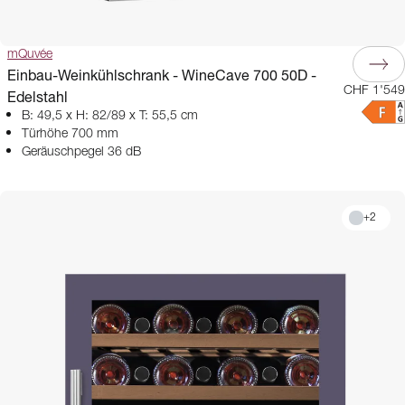
mQuvée
Einbau-Weinkühlschrank - WineCave 700 50D -
CHF 1'549
Edelstahl
B: 49,5 x H: 82/89 x T: 55,5 cm
Türhöhe 700 mm
Geräuschpegel 36 dB
+
2