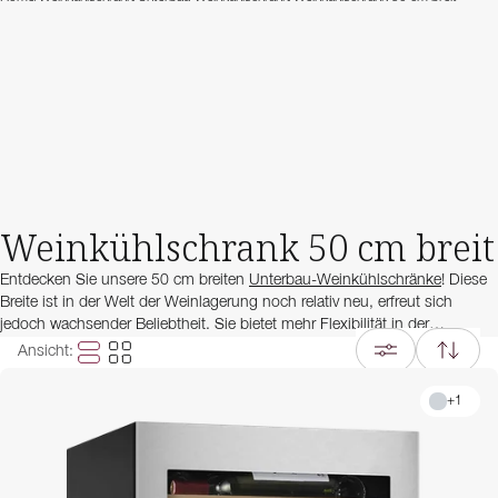
Weinkühlschrank 50 cm breit
Entdecken Sie unsere 50 cm breiten
Unterbau-Weinkühlschränke
! Diese
Breite ist in der Welt der Weinlagerung noch relativ neu, erfreut sich
jedoch wachsender Beliebtheit. Sie bietet mehr Flexibilität in der
Küchenplanung und gleichzeitig ausreichend Platz für eine grössere
Ansicht
:
Anzahl an Flaschen – perfekt für Weinliebhaber, die Wert auf eine
vielseitige und stilvolle Lagerlösung legen.
+
1
Falls Sie nach einer klassischen Standardbreite suchen, finden Sie in
unserem Sortiment auch Weinkühlschränke mit
15 cm
,
30 cm
,
40 cm
und
60 cm
Breite. Für die Langzeitlagerung empfehlen wir unsere