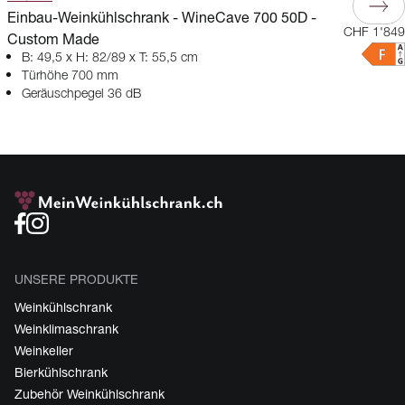
Einbau-Weinkühlschrank - WineCave 700 50D -
CHF 1'849
Custom Made
B: 49,5 x H: 82/89 x T: 55,5 cm
Türhöhe 700 mm
Geräuschpegel 36 dB
UNSERE PRODUKTE
Weinkühlschrank
Weinklimaschrank
Weinkeller
Bierkühlschrank
Zubehör Weinkühlschrank