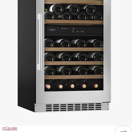
Weinklimaschränke, die optimale Bedingungen für die Reifung Ihrer
Weine schaffen. Sollten Sie sich unsicher sein, welches Modell am
besten zu Ihren Bedürfnissen passt, steht Ihnen unser
Team
jederzeit
gerne beratend zur Seite.
mQuvée