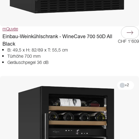
mQuvée
Einbau-Weinkühlschrank - WineCave 700 50D All
CHF 1'609
Black
B: 49,5 x H: 82/89 x T: 55,5 cm
Türhöhe 700 mm
Geräuschpegel 36 dB
+
2