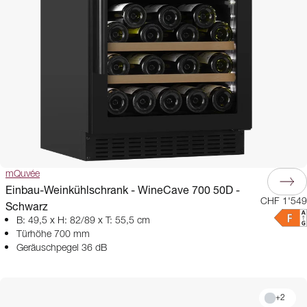
mQuvée
Einbau-Weinkühlschrank - WineCave 700 50D -
CHF 1'549
Schwarz
B: 49,5 x H: 82/89 x T: 55,5 cm
Türhöhe 700 mm
Geräuschpegel 36 dB
+
2