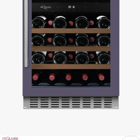
mQuvée