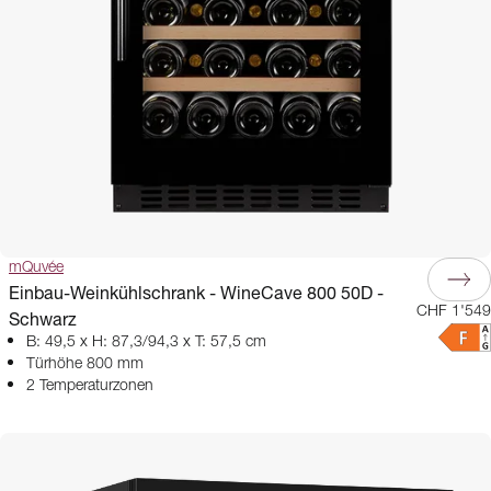
mQuvée
Einbau-Weinkühlschrank - WineCave 800 50D -
CHF 1'549
Schwarz
B: 49,5 x H: 87,3/94,3 x T: 57,5 cm
Türhöhe 800 mm
2 Temperaturzonen